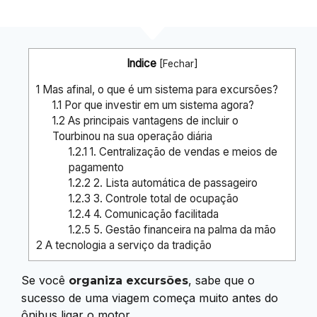
Indice
[
Fechar
]
1
Mas afinal, o que é um sistema para excursões?
1.1
Por que investir em um sistema agora?
1.2
As principais vantagens de incluir o
Tourbinou na sua operação diária
1.2.1
1. Centralização de vendas e meios de
pagamento
1.2.2
2. Lista automática de passageiro
1.2.3
3. Controle total de ocupação
1.2.4
4. Comunicação facilitada
1.2.5
5. Gestão financeira na palma da mão
2
A tecnologia a serviço da tradição
Se você
, sabe que o
organiza excursões
sucesso de uma viagem começa muito antes do
ônibus ligar o motor.