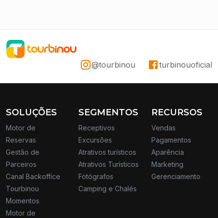
@tourbinou
turbinouoficial
SOLUÇÕES
SEGMENTOS
RECURSOS
Motor de
Receptivos
Vendas
Reservas
Excursões
Pagamentos
Gestão de
Atrativos turísticos
Aparência
Parceiros
Atrativos Turísticos
Marketing
Canal Backoffice
Fotógrafos
Gerenciamento
Tourbinou
Camping e Chalés
Momentos
Motor de