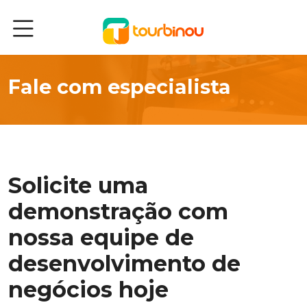
Soluções
Fale com especialista
Recursos
Segmentos
Solicite uma
Blog
demonstração com
Sobre
nossa equipe de
desenvolvimento de
negócios hoje