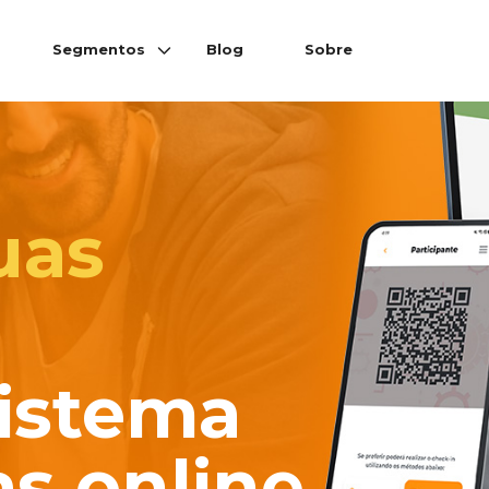
Segmentos
Blog
Sobre
uas
istema
as online