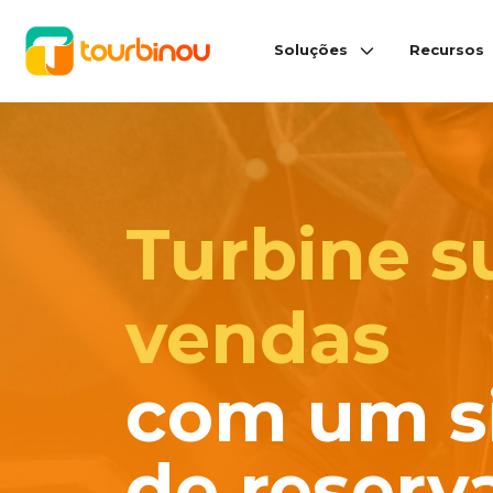
Soluções
Recursos
Turbine s
vendas
com um s
de reserv