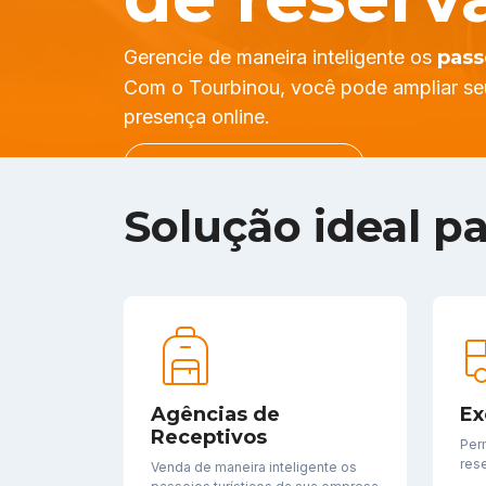
Gerencie de maneira inteligente os
pass
Com o Tourbinou, você pode ampliar seu
presença online.
QUERO CONHECER
Solução ideal p
Agências de
Ex
Receptivos
Per
res
Venda de maneira inteligente os