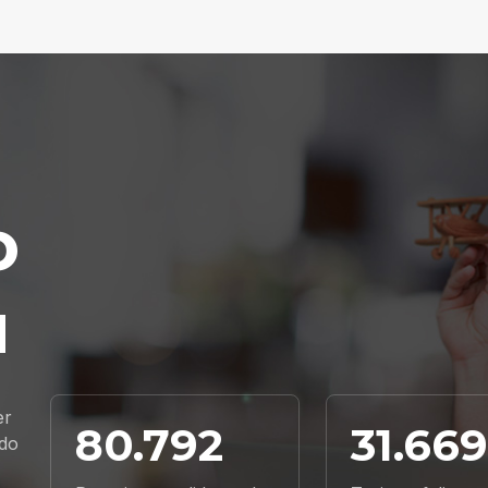
o
u
er
80.792
31.66
ndo