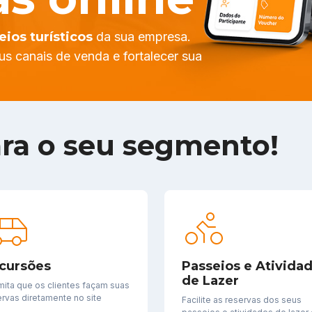
eios
turísticos
da sua empresa.
s canais de venda e fortalecer sua
ara o seu segmento!
cursões
Passeios e Ativida
de Lazer
mita que os clientes façam suas
ervas diretamente no site
Facilite as reservas dos seus