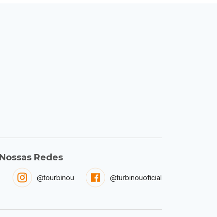
Nossas Redes
@tourbinou
@turbinouoficial