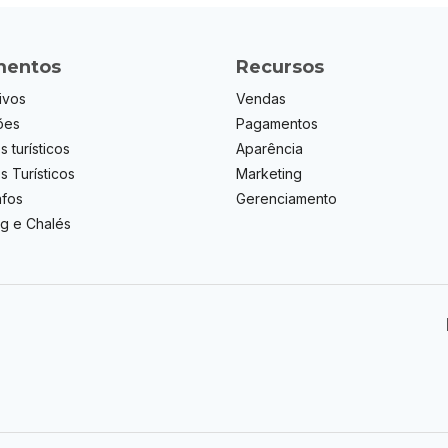
entos
Recursos
ivos
Vendas
ões
Pagamentos
s turísticos
Aparência
os Turísticos
Marketing
afos
Gerenciamento
g e Chalés