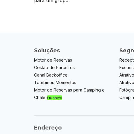
para um grupo.
Soluções
Segm
Motor de Reservas
Recept
Gestão de Parceiros
Excurs
Canal Backoffice
Atrativo
Tourbinou Momentos
Atrativ
Motor de Reservas para Camping e
Fotógr
Chalé
Campin
Em breve
Endereço