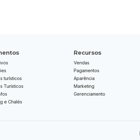
entos
Recursos
ivos
Vendas
ões
Pagamentos
s turísticos
Aparência
os Turísticos
Marketing
afos
Gerenciamento
g e Chalés