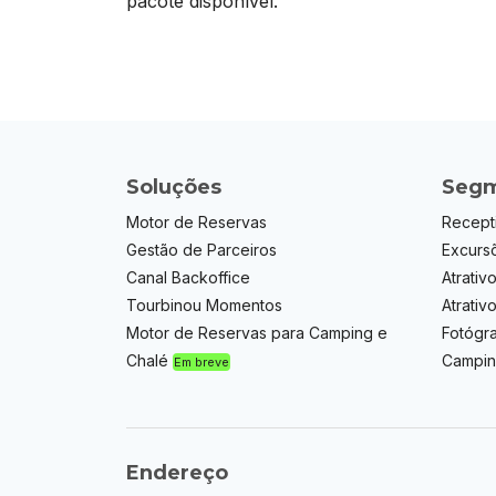
pacote disponível.
Soluções
Segm
Motor de Reservas
Recept
Gestão de Parceiros
Excurs
Canal Backoffice
Atrativo
Tourbinou Momentos
Atrativ
Motor de Reservas para Camping e
Fotógr
Chalé
Campin
Em breve
Endereço