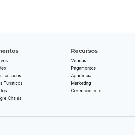
entos
Recursos
ivos
Vendas
ões
Pagamentos
s turísticos
Aparência
os Turísticos
Marketing
afos
Gerenciamento
g e Chalés