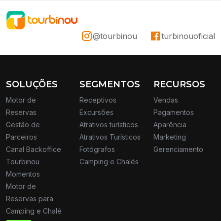
@tourbinou
turbinouoficial
SOLUÇÕES
SEGMENTOS
RECURSOS
Motor de
Receptivos
Vendas
Reservas
Excursões
Pagamentos
Gestão de
Atrativos turísticos
Aparência
Parceiros
Atrativos Turísticos
Marketing
Canal Backoffice
Fotógrafos
Gerenciamento
Tourbinou
Camping e Chalés
Momentos
Motor de
Reservas para
Camping e Chalé